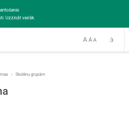
mantošanai.
ti.
Uzzināt vairāk
.
A
A
A
ammas
Skolēnu grupām
na