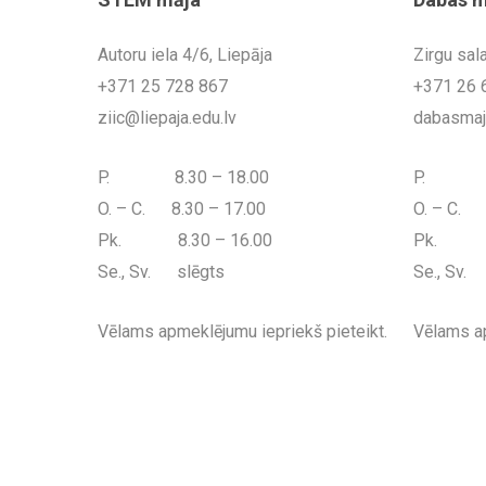
Autoru iela 4/6, Liepāja
Zirgu sala
+371 25 728 867
+371 26 
ziic@liepaja.edu.lv
dabasmaja
P. 8.30 – 18.00
P. 8.3
O. – C. 8.30 – 17.00
O. – C. 
Pk. 8.30 – 16.00
Pk. 8.
Se., Sv. slēgts
Se., Sv.
Vēlams apmeklējumu iepriekš pieteikt.
Vēlams ap