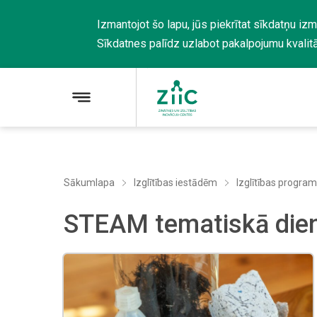
Izmantojot šo lapu, jūs piekrītat sīkdatņu iz
Sīkdatnes palīdz uzlabot pakalpojumu kvalitā
Sākumlapa
Izglītības iestādēm
Izglītības progr
STEAM tematiskā die