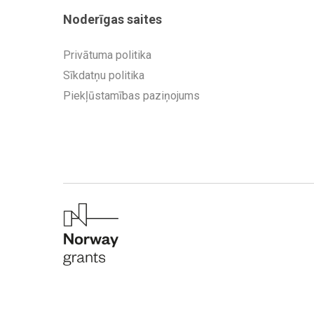
Noderīgas saites
Privātuma politika
Sīkdatņu politika
Piekļūstamības paziņojums
© Zinātnes un izglītības inovāciju centrs