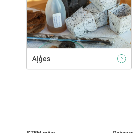
Aļģes
STEM māja
Dabas m