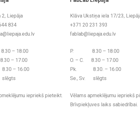
 2, Liepāja
Klāva Ukstiņa iela 17/23, Liepāj
644 834
+371 20 231 393
@liepaja.edu.lv
fablab@liepaja.edu.lv
0 – 18.00
P. 8.30 – 18.00
8.30 – 17.00
O. – C. 8.30 – 17.00
30 – 16.00
Pk. 8.30. – 16.00
 slēgts
Se., Sv. slēgts
meklējumu iepriekš pieteikt.
Vēlams apmeklējumu iepriekš pie
Brīvpiekļuves laiks sabiedrībai.