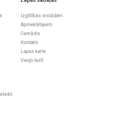
a
Izglītības iestādēm
Apmeklētajiem
Cenrādis
Kontakti
Lapas karte
Viegli lasīt
teikt.