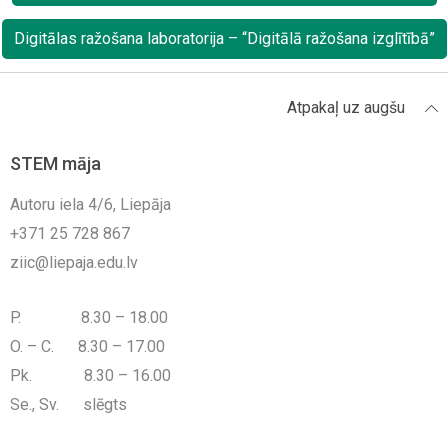
Digitālas ražošana laboratorija – “Digitālā ražošana izglītībā”
Atpakaļ uz augšu
STEM māja
Autoru iela 4/6, Liepāja
+371 25 728 867
ziic@liepaja.edu.lv
P. 8.30 – 18.00
O. – C. 8.30 – 17.00
Pk. 8.30 – 16.00
Se., Sv. slēgts