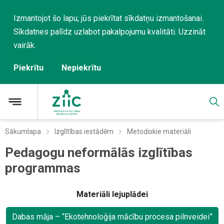
Izmantojot šo lapu, jūs piekrītat sīkdatņu izmantošanai.
Sīkdatnes palīdz uzlabot pakalpojumu kvalitāti.
Uzzināt
vairāk
.
Piekrītu
Nepiekrītu
Sākumlapa
Izglītības iestādēm
Metodiskie materiāli
Pedagogu neformālās izglītības
programmas
Materiāli lejuplādei
Dabas māja – “Ekotehnoloģija mācību procesa pilnveidei”