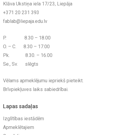
Klāva Ukstiņa iela 17/23, Liepāja
+371 20 231 393
fablab@liepaja.edu.lv
P. 8.30 – 18.00
O. – C. 8.30 – 17.00
Pk. 8.30. – 16.00
Se., Sv. slēgts
Vēlams apmeklējumu iepriekš pieteikt.
Brīvpiekļuves laiks sabiedrībai.
Lapas sadaļas
Izglītības iestādēm
Apmeklētajiem