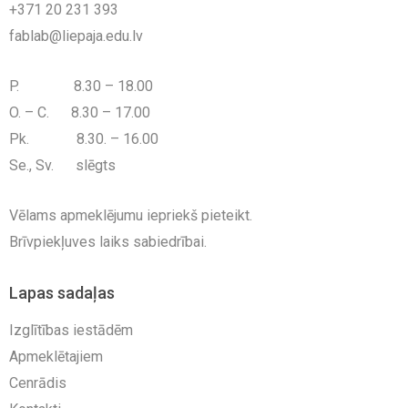
+371 20 231 393
fablab@liepaja.edu.lv
P. 8.30 – 18.00
O. – C. 8.30 – 17.00
Pk. 8.30. – 16.00
Se., Sv. slēgts
Vēlams apmeklējumu iepriekš pieteikt.
Brīvpiekļuves laiks sabiedrībai.
Lapas sadaļas
Izglītības iestādēm
Apmeklētajiem
Cenrādis