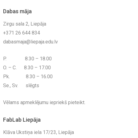
Dabas māja
Zirgu sala 2, Liepāja
+371 26 644 834
dabasmaja@liepaja.edu.lv
P. 8.30 – 18.00
O. – C. 8.30 – 17.00
Pk. 8.30 – 16.00
Se., Sv. slēgts
Vēlams apmeklējumu iepriekš pieteikt.
FabLab Liepāja
Klāva Ukstiņa iela 17/23, Liepāja