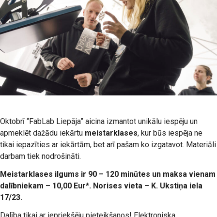
Oktobrī “FabLab Liepāja” aicina izmantot unikālu iespēju un
apmeklēt dažādu iekārtu
meistarklases
, kur būs iespēja ne
tikai iepazīties ar iekārtām, bet arī pašam ko izgatavot. Materiāli
darbam tiek nodrošināti.
Meistarklases ilgums ir 90 – 120 minūtes un maksa vienam
dalībniekam – 10,00 Eur*.
Norises vieta – K. Ukstiņa iela
17/23.
Dalība tikai ar iepriekšēju pieteikšanos! Elektroniska