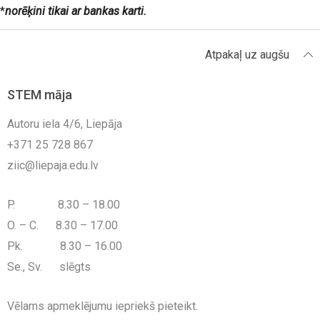
*
norēķini tikai ar bankas karti.
Atpakaļ uz augšu
STEM māja
Autoru iela 4/6, Liepāja
+371 25 728 867
ziic@liepaja.edu.lv
P. 8.30 – 18.00
O. – C. 8.30 – 17.00
Pk. 8.30 – 16.00
Se., Sv. slēgts
Vēlams apmeklējumu iepriekš pieteikt.